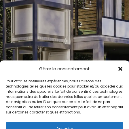
Gérer le consentement
Pour offrir les meilleures expériences, nous utilisons des
technologies telles que les cookies pour stocker et/ou accéder aux
LA
SOCIÉTÉ
SL
ASCENSEURS
informations des appareils. Le fait de consentir à ces technologies
nous permettra de traiter des données telles que le comportement
de navigation ou les ID uniques sur ce site. Le fait de ne pas
SL Ascenseurs, une société spécialisée ascenseur
consentir ou de retirer son consentement peut avoir un effet négatif
sur certaines caractéristiques et fonctions.
élévateur PMR, monte-escalier et monte-charge. Elle 
été fondée en 2006 et est située dans la commune d
Accepter